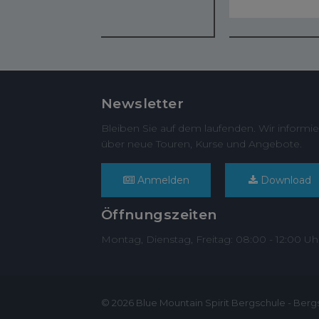
Newsletter
Bleiben Sie auf dem laufenden. Wir informie
über neue Touren, Kurse und Angebote.
Anmelden
Download
Öffnungszeiten
Montag, Dienstag, Freitag: 08:00 - 12:00 Uh
© 2026 Blue Mountain Spirit Bergschule - Berg