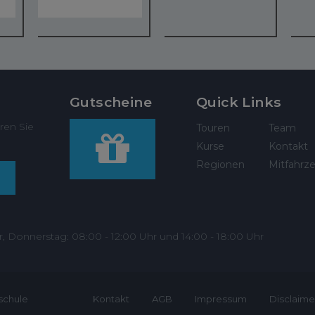
Gutscheine
Quick Links
ren Sie
Touren
Team
Kurse
Kontakt
Regionen
Mitfahrze
r, Donnerstag: 08:00 - 12:00 Uhr und 14:00 - 18:00 Uhr
schule
Kontakt
AGB
Impressum
Disclaime