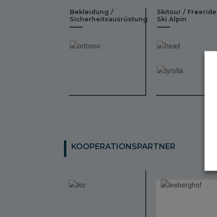
Bekleidung /
Skitour / Freeride
Sicherheitsausrüstung
Ski Alpin
KOOPERATIONSPARTNER