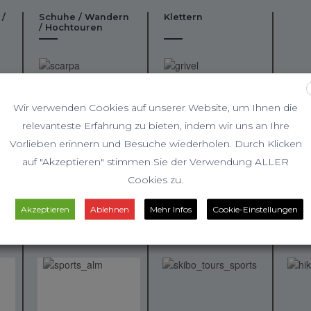
 /
Schuhe / Wandern
Klettern
/ Hochtouren
Wir verwenden Cookies auf unserer Website, um Ihnen die
relevanteste Erfahrung zu bieten, indem wir uns an Ihre
Vorlieben erinnern und Besuche wiederholen. Durch Klicken
auf "Akzeptieren" stimmen Sie der Verwendung ALLER
Cookies zu.
Akzeptieren
Ablehnen
Mehr Infos
Cookie-Einstellungen