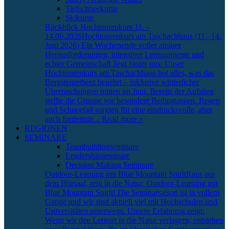
Tiefschneekurse
Skikurse
Rückblick Hochtourenkurs 11. -
14.06.2026
Hochtourenkurs am Taschachhaus (11.–14.
Juni 2026) Ein Wochenende voller alpiner
Herausforderungen, intensiver Lernmomente und
echter Gemeinschaft liegt hinter uns: Unser
Hochtourenkurs am Taschachhaus bot alles, was das
Bergsteigerherz begehrt – inklusive winterlicher
Überraschungen mitten im Juni. Bereits der Aufstieg
stellte die Gruppe vor besondere Bedingungen. Regen
und Schneefall sorgten für eine eindrucksvolle, aber
auch fordernde
... Read more »
REGIONEN
SEMINARE
Teambuildingseminare
Leadershipseminare
Decision Making Seminare
Outdoor-Learning mit Blue Mountain Spirit
Raus aus
dem Hörsaal, rein in die Natur: Outdoor-Learning mit
Blue Mountain Spirit! Die Seminarsaison ist in vollem
Gange und wir sind aktuell viel mit Hochschulen und
Universitäten unterwegs. Unsere Erfahrung zeigt:
Wenn wir den Lernort in die Natur verlagern, entstehen