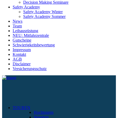
Decision Making Seminare
Safety Academy
Safety Academy Winter
Safety Academy Sommer
News
Team
Leihausrüstung
NEU: Mitfahrzentrale
Gutscheine
Schwierigkeitsbewertung
Impressum
Kontakt
AGB
Disclaimer
Versicherungsschutz
TOUREN
Hochtouren
Wandern