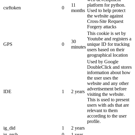
11
platform for python.
csrftoken
0
months
Used to help protect
the website against
Cross-Site Request
Forgery attacks
This cookie is set by
Youtube and registers a
30
GPS
0
unique ID for tracking
minutes
users based on their
geographical location
Used by Google
DoubleClick and stores
information about how
the user uses the
website and any other
advertisement before
IDE
1
2 years
visiting the website.
This is used to present
users with ads that are
relevant to them
according to the user
profile.
ig_did
1
2 years
ig_nrcb
0
1 year