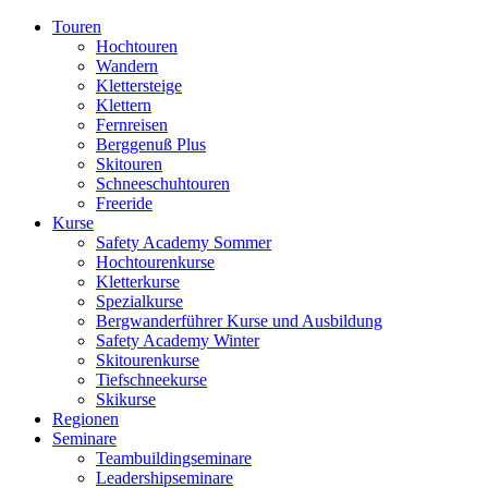
Touren
Hochtouren
Wandern
Klettersteige
Klettern
Fernreisen
Berggenuß Plus
Skitouren
Schneeschuhtouren
Freeride
Kurse
Safety Academy Sommer
Hochtourenkurse
Kletterkurse
Spezialkurse
Bergwanderführer Kurse und Ausbildung
Safety Academy Winter
Skitourenkurse
Tiefschneekurse
Skikurse
Regionen
Seminare
Teambuildingseminare
Leadershipseminare