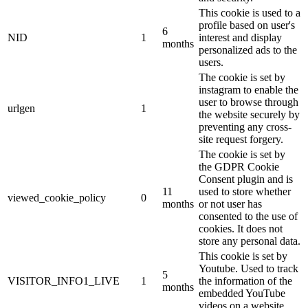
This cookie is used to a
profile based on user's
6
NID
1
interest and display
months
personalized ads to the
users.
The cookie is set by
instagram to enable the
user to browse through
urlgen
1
the website securely by
preventing any cross-
site request forgery.
The cookie is set by
the GDPR Cookie
Consent plugin and is
11
used to store whether
viewed_cookie_policy
0
months
or not user has
consented to the use of
cookies. It does not
store any personal data.
This cookie is set by
Youtube. Used to track
5
VISITOR_INFO1_LIVE
1
the information of the
months
embedded YouTube
videos on a website.