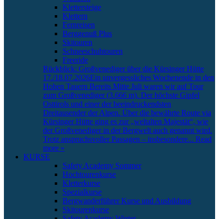
Klettersteige
Klettern
Fernreisen
Berggenuß Plus
Skitouren
Schneeschuhtouren
Freeride
Rückblick: Großvenediger über die Kürsinger Hütte
17./18.07.2026
Ein unvergessliches Wochenende in den
Hohen Tauern Bereits Mitte Juli waren wir auf Tour
zum Großvenediger (3.666 m). Der höchste Gipfel
Osttirols und einer der beeindruckendsten
Dreitausender der Alpen. Über die bewährte Route via
Kürsinger Hütte ging es zur „weltalten Majestät“, wie
der Großvenediger in der Bergwelt auch genannt wird.
Trotz anspruchsvoller Passagen – insbesondere
... Read
more »
KURSE
Safety Academy Sommer
Hochtourenkurse
Kletterkurse
Spezialkurse
Bergwanderführer Kurse und Ausbildung
Skitourenkurse
Safety Academy Winter