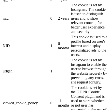
The cookie is set by
Instagram. The cookie
is used to distinguish
mid
0
2 years
users and to show
relevant content, for
better user experience
and security.
This cookie is used to a
profile based on user's
6
NID
1
interest and display
months
personalized ads to the
users.
The cookie is set by
instagram to enable the
user to browse through
urlgen
1
the website securely by
preventing any cross-
site request forgery.
The cookie is set by
the GDPR Cookie
Consent plugin and is
11
used to store whether
viewed_cookie_policy
0
months
or not user has
consented to the use of