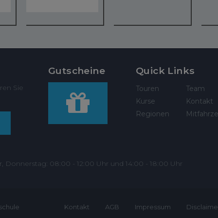
Gutscheine
Quick Links
ren Sie
Touren
Team
Kurse
Kontakt
Regionen
Mitfahrze
r, Donnerstag: 08:00 - 12:00 Uhr und 14:00 - 18:00 Uhr
schule
Kontakt
AGB
Impressum
Disclaime