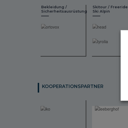
Bekleidung /
Skitour / Freeride
Sicherheitsausrüstung
Ski Alpin
KOOPERATIONSPARTNER