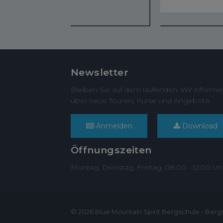
Newsletter
Bleiben Sie auf dem laufenden. Wir informie
über neue Touren, Kurse und Angebote.
Anmelden
Download
Öffnungszeiten
Montag, Dienstag, Freitag: 08:00 - 12:00 Uh
© 2026 Blue Mountain Spirit Bergschule - Berg