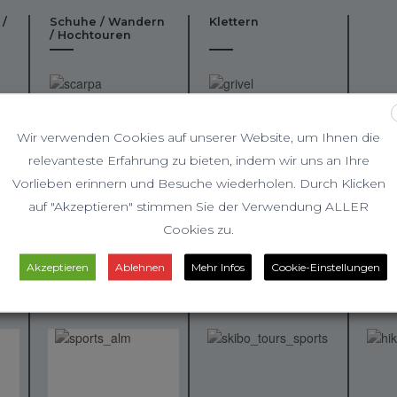
 /
Schuhe / Wandern
Klettern
/ Hochtouren
Wir verwenden Cookies auf unserer Website, um Ihnen die
relevanteste Erfahrung zu bieten, indem wir uns an Ihre
Vorlieben erinnern und Besuche wiederholen. Durch Klicken
auf "Akzeptieren" stimmen Sie der Verwendung ALLER
Cookies zu.
Akzeptieren
Ablehnen
Mehr Infos
Cookie-Einstellungen