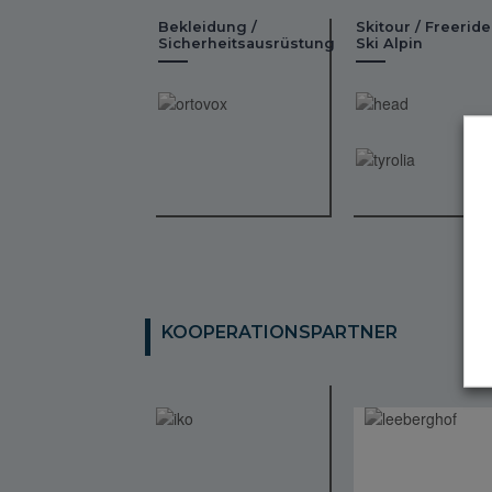
Bekleidung /
Skitour / Freeride
Sicherheitsausrüstung
Ski Alpin
KOOPERATIONSPARTNER