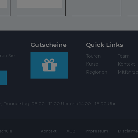
Gutscheine
Quick Links
ren Sie
Touren
Team
Kurse
Kontakt
Regionen
Mitfahrze
r, Donnerstag: 08:00 - 12:00 Uhr und 14:00 - 18:00 Uhr
schule
Kontakt
AGB
Impressum
Disclaime