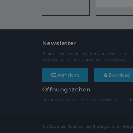
Newsletter
Bleiben Sie auf dem laufenden. Wir informie
über neue Touren, Kurse und Angebote.
Anmelden
Download
Öffnungszeiten
Montag, Dienstag, Freitag: 08:00 - 12:00 Uh
© 2026 Blue Mountain Spirit Bergschule - Berg