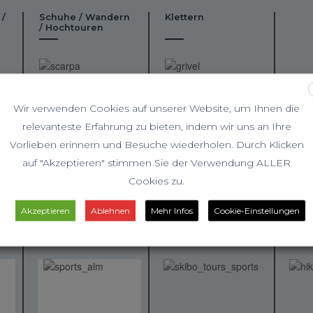
 /
Schuhe / Wandern
Klettern
/ Hochtouren
Wir verwenden Cookies auf unserer Website, um Ihnen die
relevanteste Erfahrung zu bieten, indem wir uns an Ihre
Vorlieben erinnern und Besuche wiederholen. Durch Klicken
auf "Akzeptieren" stimmen Sie der Verwendung ALLER
Cookies zu.
Akzeptieren
Ablehnen
Mehr Infos
Cookie-Einstellungen