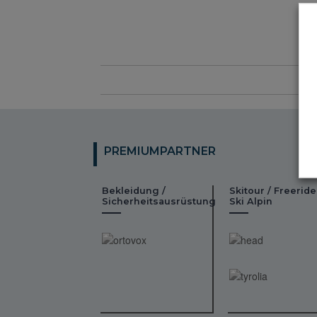
PREMIUMPARTNER
Bekleidung /
Skitour / Freeride
Sicherheitsausrüstung
Ski Alpin