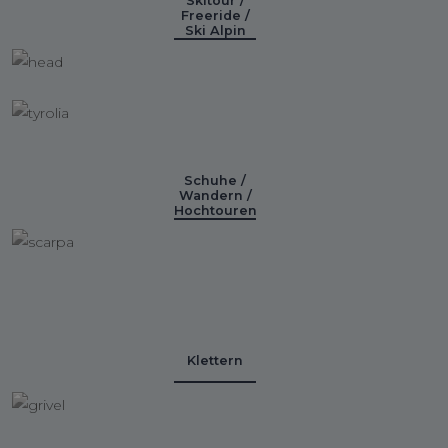
Skitour /
Freeride /
Ski Alpin
Schuhe /
Wandern /
Hochtouren
Klettern