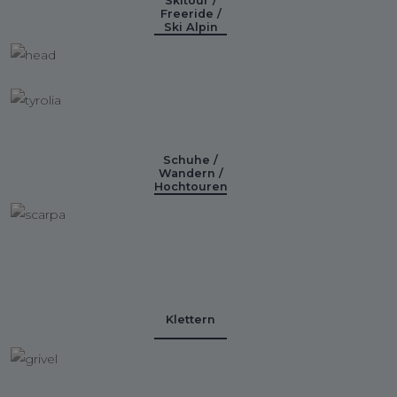
Skitour /
Freeride /
Ski Alpin
Schuhe /
Wandern /
Hochtouren
Klettern