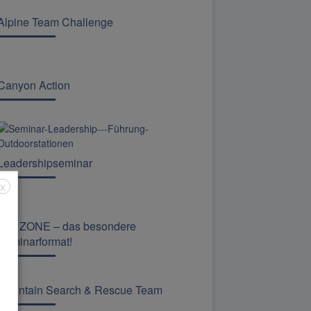
Alpine Team Challenge
Canyon Action
Leadershipseminar
X
The ZONE – das besondere
Seminarformat!
Mountain Search & Rescue Team