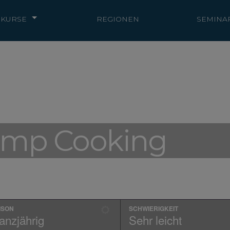
KURSE
REGIONEN
SEMINA
amp Cooking
ISON
SCHWIERIGKEIT
nz­jäh­rig
Sehr leicht