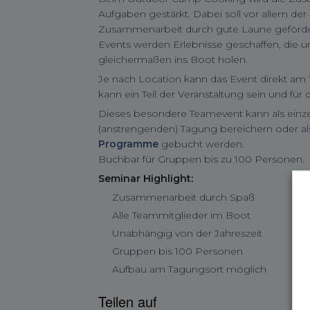
Aufgaben gestärkt. Dabei soll vor allem de
Zusammenarbeit durch gute Laune geförde
Events werden Erlebnisse geschaffen, die u
gleichermaßen ins Boot holen.
Je nach Location kann das Event direkt am 
kann ein Teil der Veranstaltung sein und für
Dieses besondere Teamevent kann als einz
(anstrengenden) Tagung bereichern oder a
Programme
gebucht werden.
Buchbar für Gruppen bis zu 100 Personen.
Seminar Highlight:
Zusammenarbeit durch Spaß
Alle Teammitglieder im Boot
Unabhängig von der Jahreszeit
Gruppen bis 100 Personen
Aufbau am Tagungsort möglich
Teilen auf