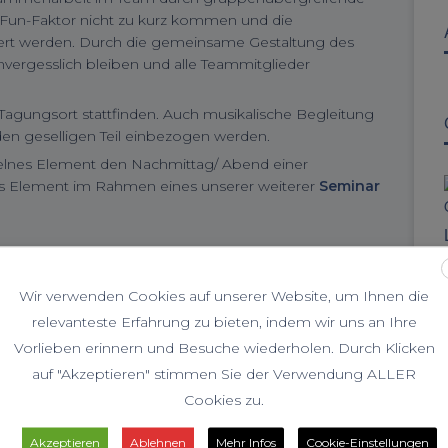
r Fun-Faktor nicht zu kurz kommen und die
rt werden. Durch die gemeinsame Gestaltung des
nvergesslich bleiben und alle Teammitglieder
Tagungsort stattfinden. Auch musikalische Begleitung
 den geselligen Teil einbezogen werden.
elnes Element den Nachmittag/ Abend einer
ls Element im Rahmen eines unserer weiterer
Seminar
Wir verwenden Cookies auf unserer Website, um Ihnen die
relevanteste Erfahrung zu bieten, indem wir uns an Ihre
Vorlieben erinnern und Besuche wiederholen. Durch Klicken
auf "Akzeptieren" stimmen Sie der Verwendung ALLER
Cookies zu.
Akzeptieren
Ablehnen
Mehr Infos
Cookie-Einstellungen