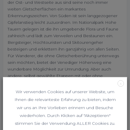
der Ost- und Westseite aus sind seine noch immer
weiten Gletscherflächen ein markantes
Erkennungszeichen. Von Süden ist sein langgezogener
Gipfelanstieg leicht zuzuordnen. Im Nationalpark Hohe
Tauern gelegen ist die ihn umgebende Flora und Faune
zahlreich und lädt zum Verweilen und Bestaunen ein.
Bergsteiger, Hochtouristen und Skitourengeher
besteigen und erklettern ihn ganzjährig von allen Seiten.
Für Wanderer, die ohne Gletscherberührung unterwegs
sein möchten, bietet der Venediger Höhenweg eine
wunderbare Möglichkeit zur Umrundung. Aber auch
andere, selbst gewählte Etappen mit oder ohne
Besteigung sind gut machbar.
X
Wir verwenden Cookies auf unserer Website, um
Ihnen die relevanteste Erfahrung zu bieten, indem
wir uns an Ihre Vorlieben erinnern und Besuche
wiederholen. Durch Klicken auf "Akzeptieren"
stimmen Sie der Verwendung ALLER Cookies zu.