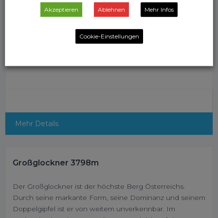
Akzeptieren
Ablehnen
Mehr Infos
Cookie-Einstellungen
Mehr Details
Großglockner 3798m
Der Großglockner ist der höchste Berg Österreichs.
Durch seine markante Form, seine Dominanz und seinem
Doppelgipfel ist er von weitem unverkennbar. Im