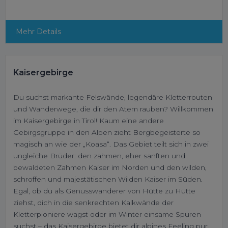
Mehr Details
Kaisergebirge
Du suchst markante Felswände, legendäre Kletterrouten
und Wanderwege, die dir den Atem rauben? Willkommen
im Kaisergebirge in Tirol! Kaum eine andere
Gebirgsgruppe in den Alpen zieht Bergbegeisterte so
magisch an wie der „Koasa“. Das Gebiet teilt sich in zwei
ungleiche Brüder: den zahmen, eher sanften und
bewaldeten Zahmen Kaiser im Norden und den wilden,
schroffen und majestätischen Wilden Kaiser im Süden.
Egal, ob du als Genusswanderer von Hütte zu Hütte
ziehst, dich in die senkrechten Kalkwände der
Kletterpioniere wagst oder im Winter einsame Spuren
suchst – das Kaisergebirge bietet dir alpines Feeling pur,