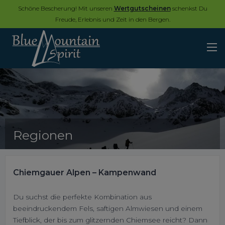
Schöne Bescherung! Mit unseren
Wertgutscheinen
schenkst Du
Freude, Erlebnis und Zeit in den Bergen.
Regionen
Chiemgauer Alpen – Kampenwand
Du suchst die perfekte Kombination aus
beeindruckendem Fels, saftigen Almwiesen und einem
Tiefblick, der bis zum glitzernden Chiemsee reicht? Dann