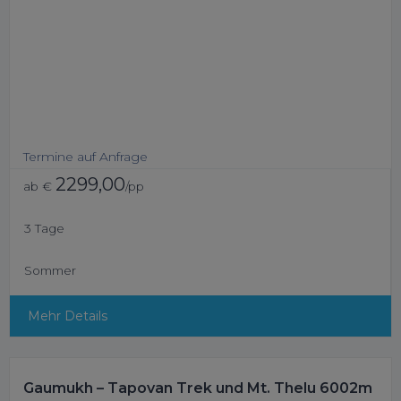
Termine auf Anfrage
2299,00
ab €
/pp
3 Tage
Sommer
Mehr Details
Gaumukh – Tapovan Trek und Mt. Thelu 6002m