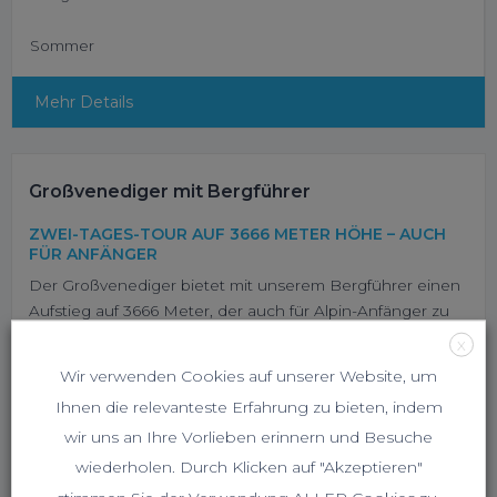
Sommer
Mehr Details
Großvenediger mit Bergführer
ZWEI-TAGES-TOUR AUF 3666 METER HÖHE – AUCH
FÜR ANFÄNGER
Der Großvenediger bietet mit unserem Bergführer einen
Aufstieg auf 3666 Meter, der auch für Alpin-Anfänger zu
meistern ist. Mit einer Übernachtung auf der
X
Kürsingerhütte kannst du erlernte Skills an deinem ersten
Wir verwenden Cookies auf unserer Website, um
3000er erproben.
Ihnen die relevanteste Erfahrung zu bieten, indem
SCHWIERIGKEIT:
wir uns an Ihre Vorlieben erinnern und Besuche
wiederholen. Durch Klicken auf "Akzeptieren"
KONDITION: