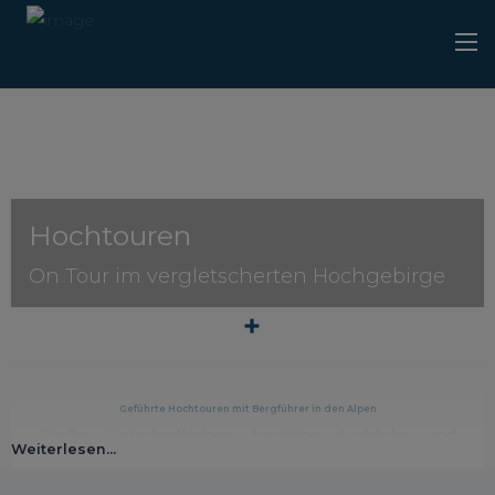
Hochtouren
On Tour im vergletscherten Hochgebirge
Geführte Hochtouren mit Bergführer in den Alpen
Große Gletscherflächen, herrliche Ausblicke und
anregende Wanderwege – das und mehr offerieren
wir Dir in unseren bedachtsam ausgewählten