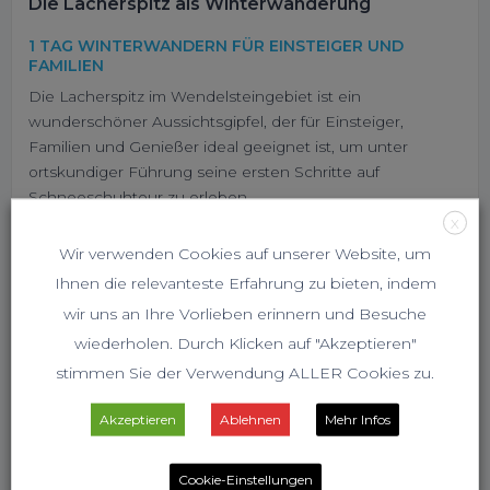
Die Lacherspitz als Winterwanderung
1 TAG WINTERWANDERN FÜR EINSTEIGER UND
FAMILIEN
Die Lacherspitz im Wendelsteingebiet ist ein
wunderschöner Aussichtsgipfel, der für Einsteiger,
Familien und Genießer ideal geeignet ist, um unter
ortskundiger Führung seine ersten Schritte auf
Schneeschuhtour zu erleben.
X
SCHWIERIGKEIT:
Wir verwenden Cookies auf unserer Website, um
Ihnen die relevanteste Erfahrung zu bieten, indem
KONDITION:
wir uns an Ihre Vorlieben erinnern und Besuche
wiederholen. Durch Klicken auf "Akzeptieren"
stimmen Sie der Verwendung ALLER Cookies zu.
Akzeptieren
Ablehnen
Mehr Infos
Cookie-Einstellungen