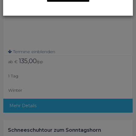
Termine einblenden
135,00
ab €
/pp
1 Tag
Winter
Mehr Details
Schneeschuhtour zum Sonntagshorn