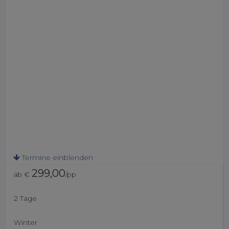
Partnern und kompletter Leihausrüstung ebenso wie
Einsteigerskitouren und komplette
Skitourenkurse
. Sollte für
künftige Schneeschuhtouren die Grundlagen der
Lawinenkunde und zur Tourenplanung lernen möchtest, so
bist Du bei uns richtig. Als Partner der
Ortovox Safety
Academy
kannst Du dich modular vom 1-3 Tageskurs aus-
und weiterbilden. Anschließend kannst Du
eigenverantwortlich Schneeschuhtouren auf deinem Niveau
durchführen.
Termine einblenden
299,00
ab €
/pp
2 Tage
Winter