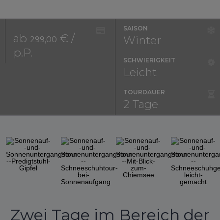
SAISON
ab
€ /
Winter
299,00
p.P.
SCHWIERIGKEIT
Leicht
TOURDAUER
2 Tage
◀︎
▶︎
Previous
Next
Slide
Slide
Zwei Tage im Bereich der