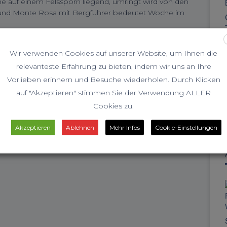
lche auf einem Felssporn liegend, umringt wird von den
o und Monte Rosa mit Bergführer bedeutet Woche im
 unserer
Spaghetti Runde
hautnah erleben.
Wir verwenden Cookies auf unserer Website, um Ihnen die
relevanteste Erfahrung zu bieten, indem wir uns an Ihre
Vorlieben erinnern und Besuche wiederholen. Durch Klicken
auf "Akzeptieren" stimmen Sie der Verwendung ALLER
Cookies zu.
Akzeptieren
Ablehnen
Mehr Infos
Cookie-Einstellungen