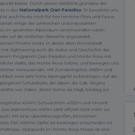
zpunkt bietet. Durch seinen Weitblick gründete der
ele II den
Nationalpark Gran Paradiso
. Er bewahrte uns
ist auch heute noch für ihre herrliche Flora und Fauna
hautnah einige der zahlreichen und imposanten
ezu im gesamten Alpenraum verschwunden waren
er auf die restlichen Bereiche angesiedelt.
nomen Provinz Aosta. In dieser alten Römerstadt
 mit Sightseeing auch die Kultur und Geschichte der
nserem Programm Gran Paradiso und Monte Rosa mit
südliche Wallis, das Monte Rosa Gebiet, und bewegen uns
etlicher Viertausender. Mit Zumsteinspitze 4563m und
hkeit zwei sehr hohe Alpengipfel zu besteigen. Auf der
gelegenen Schutzhütte der Alpen, die Cab. Regina
ethe von Italien, deren Name sie trägt, bestieg zur
udwigshöhe 4341m, Schwarzhorn 4322m und Vincent
Das Balmenhorn 4167m zählt offiziell nicht mehr zur
esuch. Mit einer überlebensgroßen, bronzenen
btes Ziel. Welche Gipfel wir besteigen entscheiden wir
hältnisse. Stützpunkt im Monte Rosa Massiv ist eine