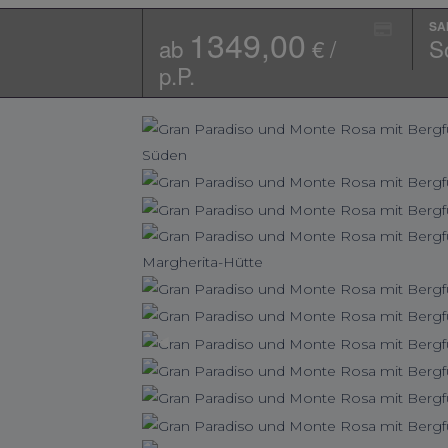
SA
1349,00
ab
€ /
S
p.P.
◀︎
Previous
Slide