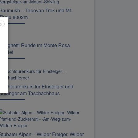
Gaumukh – Tapovan Trek und Mt.
Thelu 6002m
X
Spaghetti Runde im Monte Rosa
Gebiet
Hochtourenkurs für Einsteiger und
Anfänger am Taschachhaus
Stubaier Alpen – Wilder Freiger, Wilder