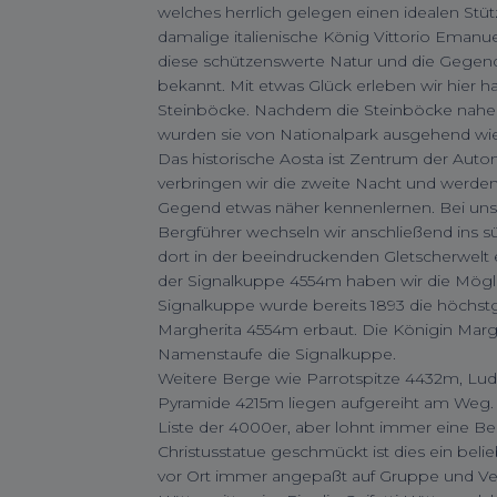
welches herrlich gelegen einen idealen Stüt
damalige italienische König Vittorio Emanu
diese schützenswerte Natur und die Gegend 
bekannt. Mit etwas Glück erleben wir hier 
Steinböcke. Nachdem die Steinböcke nah
wurden sie von Nationalpark ausgehend wied
Das historische Aosta ist Zentrum der Auto
verbringen wir die zweite Nacht und werden
Gegend etwas näher kennenlernen. Bei u
Bergführer wechseln wir anschließend ins 
dort in der beeindruckenden Gletscherwelt 
der Signalkuppe 4554m haben wir die Möglic
Signalkuppe wurde bereits 1893 die höchst
Margherita 4554m erbaut. Die Königin Margar
Namenstaufe die Signalkuppe.
Weitere Berge wie Parrotspitze 4432m, L
Pyramide 4215m liegen aufgereiht am Weg. 
Liste der 4000er, aber lohnt immer eine B
Christusstatue geschmückt ist dies ein belie
vor Ort immer angepaßt auf Gruppe und Ver