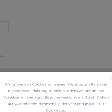
t-
Wir verwenden Cookies auf unserer Website, um Ihnen die
relevanteste Erfahrung zu bieten, indem wir uns an Ihre
Vorlieben erinnern und Besuche wiederholen. Durch Klicken
 /
Schuhe / Wandern
Klettern
/ Hochtouren
auf "Akzeptieren" stimmen Sie der Verwendung ALLER
Cookies zu.