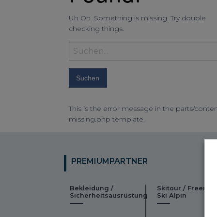
Uh Oh. Something is missing. Try double
checking things.
Suchbegriff
eingeben:
This is the error message in the parts/conten
missing.php template.
PREMIUMPARTNER
Bekleidung /
Skitour / Freeride
Sicherheitsausrüstung
Ski Alpin