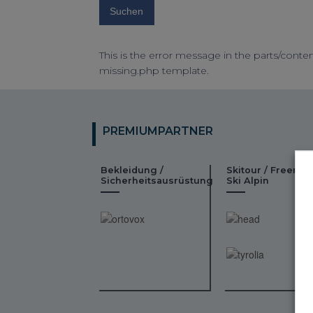
This is the error message in the parts/conten
missing.php template.
PREMIUMPARTNER
Bekleidung /
Skitour / Freeride
Sicherheitsausrüstung
Ski Alpin