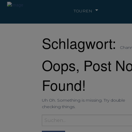
TOUREN
Schlagwort:
Chanr
Oops, Post No
Found!
Uh Oh. Something is missing. Try double
checking things.
Suchbegriff
eingeben: