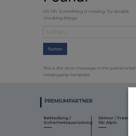
Uh Oh. Something is missing. Try double
checking things.
Suchbegriff
eingeben:
This is the error message in the parts/conten
missing.php template.
PREMIUMPARTNER
Bekleidung /
Skitour / Freeride
Sicherheitsausrüstung
Ski Alpin