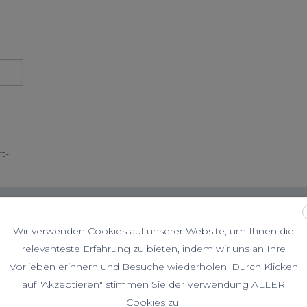
t-
Wir verwenden Cookies auf unserer Website, um Ihnen die
relevanteste Erfahrung zu bieten, indem wir uns an Ihre
Vorlieben erinnern und Besuche wiederholen. Durch Klicken
 /
Schuhe / Wandern
Klettern
/ Hochtouren
auf "Akzeptieren" stimmen Sie der Verwendung ALLER
Cookies zu.