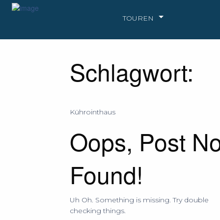
TOUREN
Schlagwort:
Kührointhaus
Oops, Post No
Found!
Uh Oh. Something is missing. Try double
checking things.