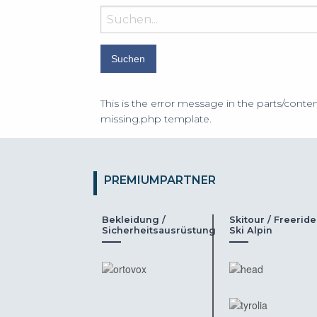
Suchbegriff
eingeben:
This is the error message in the parts/conten
missing.php template.
PREMIUMPARTNER
Bekleidung /
Skitour / Freeride
Sicherheitsausrüstung
Ski Alpin