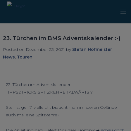
23. Türchen im BMS Adventskalender :-)
Posted on Dezember 23, 2021 by
Stefan Hofmeister
-
News
,
Touren
23. Türchen im Adventskalender
TIPPS&TRICKS SPITZKEHRE TALWÄRTS ?
Steil ist geil ?, vielleicht braucht man im steilen Gelände
auch mal eine Spitzkehre?!
Die Anleitung dazu liefert Dir unser Dominik ➡
schau doch