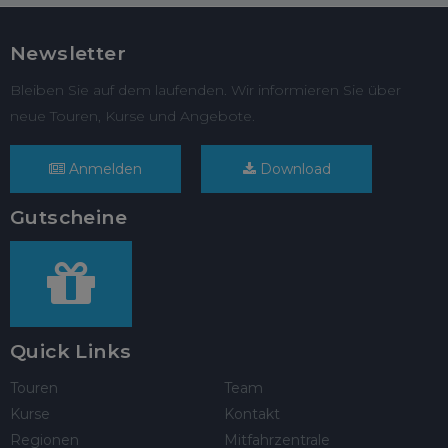
Newsletter
Bleiben Sie auf dem laufenden. Wir informieren Sie über
neue Touren, Kurse und Angebote.
Anmelden
Download
Gutscheine
Quick Links
Touren
Team
Kurse
Kontakt
Regionen
Mitfahrzentrale