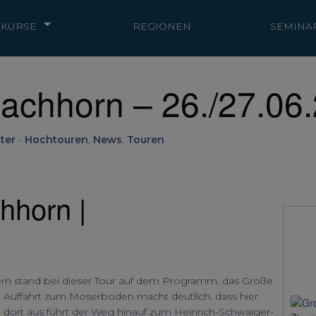
KURSE
REGIONEN
SEMINA
achhorn – 26./27.06
ter
-
Hochtouren
,
News
,
Touren
hhorn |
uern stand bei dieser Tour auf dem Programm: das Große
 Auffahrt zum Moserboden macht deutlich, dass hier
 dort aus führt der Weg hinauf zum Heinrich-Schwaiger-