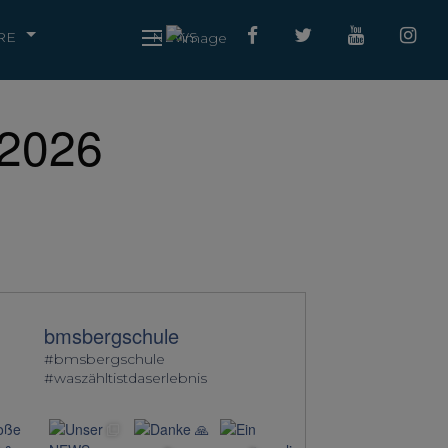
RE
NEWS
.2026
bmsbergschule
#bmsbergschule
#waszähltistdaserlebnis