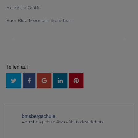
Herzliche Grüße
Euer Blue Mountain Spirit Team
◀︎
▶︎
Previous
Next
Slide
Slide
Teilen auf
bmsbergschule
#bmsbergschule #waszähltistdaserlebnis