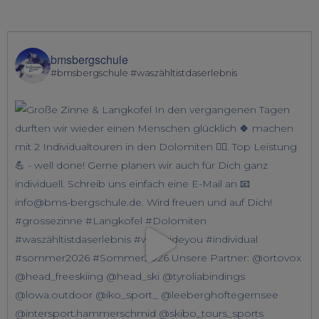
bmsbergschule
#bmsbergschule #waszähltistdaserlebnis