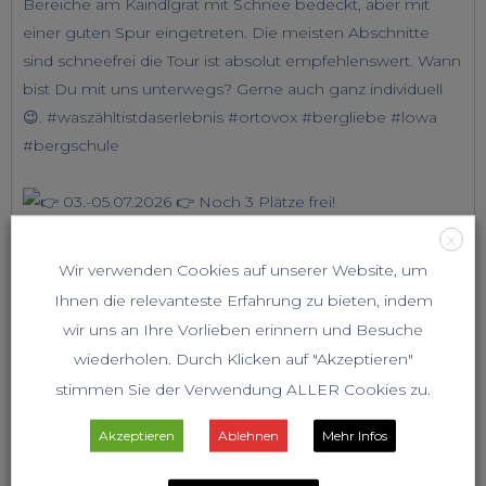
X
Wir verwenden Cookies auf unserer Website, um
Ihnen die relevanteste Erfahrung zu bieten, indem
wir uns an Ihre Vorlieben erinnern und Besuche
wiederholen. Durch Klicken auf "Akzeptieren"
stimmen Sie der Verwendung ALLER Cookies zu.
Akzeptieren
Ablehnen
Mehr Infos