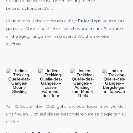
So lautet die Kurzzusammenfassung dieser
beeindruckenden Zeit.
In unserem Reisetagebuch auf 👉
Polarsteps
kannst Du
ganz ausführlich nachlesen, welch wunderbare Erlebnisse
und Begegnungen wir in diesen 3 Wochen erleben
durften.
◀︎
▶︎
Previous
Next
Slide
Slide
Am 15. September 2025 geht´s wieder los und wir würden
uns freuen Dich auf dieser besonderen Reise begleiten zu
dürfen.