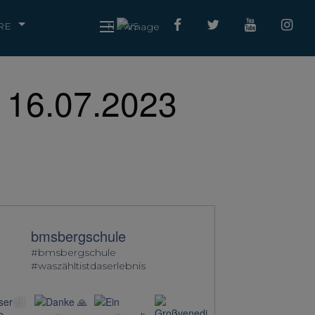
RE
NEWS
 16.07.2023
bmsbergschule
#bmsbergschule
#waszähltistdaserlebnis