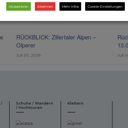
Akzeptieren
Ablehnen
Mehr Infos
Cookie-Einstellungen
ie
RÜCKBLICK: Zillertaler Alpen –
Rück
Olperer
13.
Juli 20, 2026
Juli 1
 /
Schuhe / Wandern
Klettern
/ Hochtouren