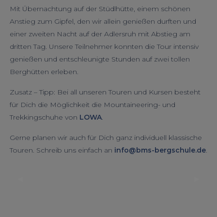
Mit Übernachtung auf der Stüdlhütte, einem schönen
Anstieg zum Gipfel, den wir allein genießen durften und
einer zweiten Nacht auf der Adlersruh mit Abstieg am
dritten Tag. Unsere Teilnehmer konnten die Tour intensiv
genießen und entschleunigte Stunden auf zwei tollen
Berghütten erleben.
Zusatz – Tipp: Bei all unseren Touren und Kursen besteht
für Dich die Möglichkeit die Mountaineering- und
Trekkingschuhe von
LOWA
.
Gerne planen wir auch für Dich ganz individuell klassische
Touren. Schreib uns einfach an
info@bms-bergschule.de
.
◀︎
▶︎
Previous
Next
Slide
Slide