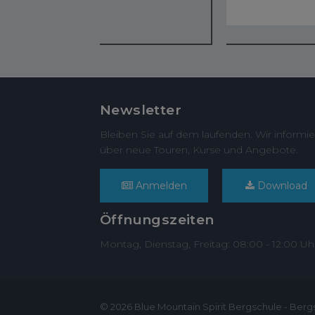
Newsletter
Bleiben Sie auf dem laufenden. Wir informie
über neue Touren, Kurse und Angebote.
Anmelden
Download
Öffnungszeiten
Montag, Dienstag, Freitag: 08:00 - 12:00 Uh
© 2026 Blue Mountain Spirit Bergschule - Berg