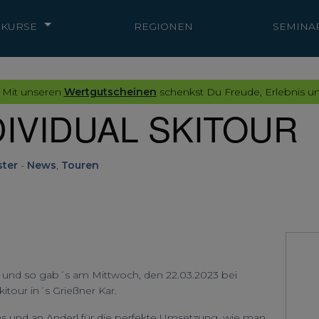
KURSE
REGIONEN
SEMINA
 Mit unseren
Wertgutscheinen
schenkst Du Freude, Erlebnis un
NDIVIDUAL SKITOUR
ster
-
News
,
Touren
f und so gab´s am Mittwoch, den 22.03.2023 bei
itour in´s Grießner Kar.
ns und an Anderl für die perfekte Umsetzung, wie man