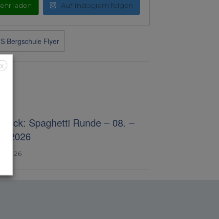
ehr laden
Auf Instagram folgen
X
blick: Spaghetti Runde – 08. –
07.2026
4, 2026