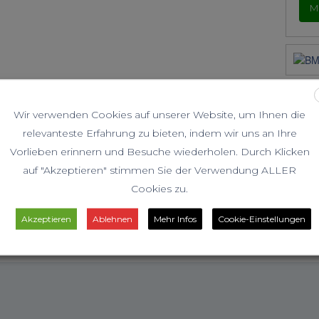
M
Wir verwenden Cookies auf unserer Website, um Ihnen die
relevanteste Erfahrung zu bieten, indem wir uns an Ihre
Vorlieben erinnern und Besuche wiederholen. Durch Klicken
auf "Akzeptieren" stimmen Sie der Verwendung ALLER
ie
RÜCKBLICK: Zillertaler Alpen –
Rück
Cookies zu.
Olperer
13.
Akzeptieren
Ablehnen
Mehr Infos
Cookie-Einstellungen
Juli 20, 2026
Juli 1