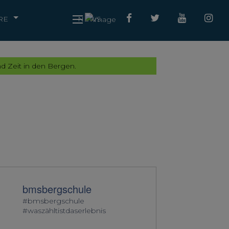
RE
NEWS
d Zeit in den Bergen.
bmsbergschule
#bmsbergschule
#waszähltistdaserlebnis