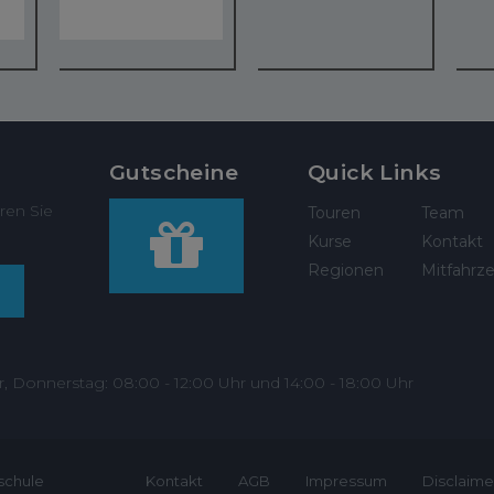
Gutscheine
Quick Links
ren Sie
Touren
Team
Kurse
Kontakt
Regionen
Mitfahrze
r, Donnerstag: 08:00 - 12:00 Uhr und 14:00 - 18:00 Uhr
schule
Kontakt
AGB
Impressum
Disclaime