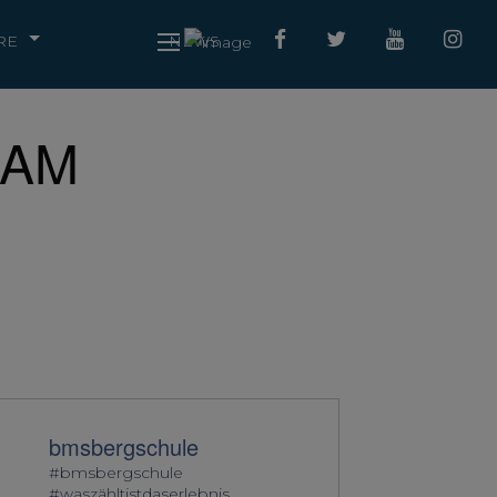
RE
NEWS
 AM
bmsbergschule
#bmsbergschule
#waszähltistdaserlebnis