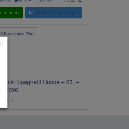
ehr laden
Auf Instagram folgen
X
blick: Spaghetti Runde – 08. –
07.2026
4, 2026