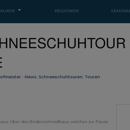
KURSE
REGIONEN
SEMINA
 SCHNEESCHUHTOUR
E
ofmeister
-
News
,
Schneeschuhtouren
,
Touren
e
aus. Über das Bodenschneidhaus, welches zur Pause