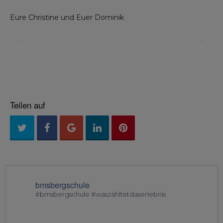
Eure Christine und Euer Dominik
◀︎
▶︎
Previous
Next
Slide
Slide
Teilen auf
bmsbergschule
#bmsbergschule #waszähltistdaserlebnis