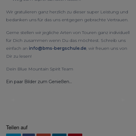
Wir gratulieren ganz herzlich zu dieser super Leistung und
bedanken uns für das uns entgegen gebrachte Vertrauen.
Gerne stellen wir jegliche Arten von Touren ganz individuell
für Dich zusammen wenn Du das möchtest. Schreib uns
einfach an
info@bms-bergschule.de
, wir freuen uns von
Dir zu lesen!
Dein Blue Mountain Spirit Team
Ein paar Bilder zum Genießen…
◀︎
▶︎
Previous
Next
Slide
Slide
Teilen auf