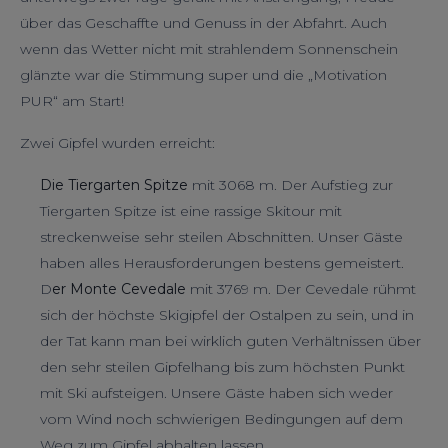
über das Geschaffte und Genuss in der Abfahrt. Auch
wenn das Wetter nicht mit strahlendem Sonnenschein
glänzte war die Stimmung super und die „Motivation
PUR“ am Start!
Zwei Gipfel wurden erreicht:
Die Tiergarten Spitze
mit 3068 m. Der Aufstieg zur
Tiergarten Spitze ist eine rassige Skitour mit
streckenweise sehr steilen Abschnitten. Unser Gäste
haben alles Herausforderungen bestens gemeistert.
D
er Monte Cevedale
mit 3769 m. Der Cevedale rühmt
sich der höchste Skigipfel der Ostalpen zu sein, und in
der Tat kann man bei wirklich guten Verhältnissen über
den sehr steilen Gipfelhang bis zum höchsten Punkt
mit Ski aufsteigen. Unsere Gäste haben sich weder
vom Wind noch schwierigen Bedingungen auf dem
Weg zum Gipfel abhalten lassen.