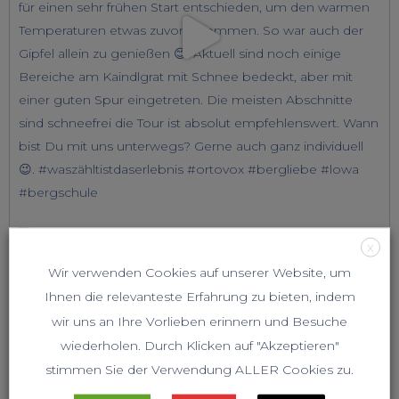
X
Wir verwenden Cookies auf unserer Website, um
Ihnen die relevanteste Erfahrung zu bieten, indem
wir uns an Ihre Vorlieben erinnern und Besuche
wiederholen. Durch Klicken auf "Akzeptieren"
stimmen Sie der Verwendung ALLER Cookies zu.