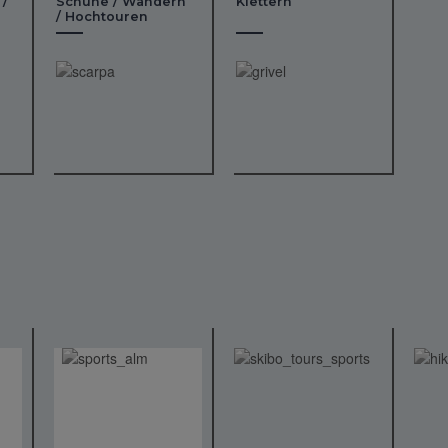
 /
Schuhe / Wandern
Klettern
/ Hochtouren