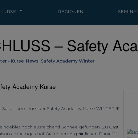
KURSE
REGIONEN
SEMINA
LUSS – Safety Aca
ter
-
Kurse
,
News
,
Safety Academy Winter
fety Academy Kurse
Saisonabschluss der Safety Academy Kurse WINTER ❄
teingebiet noch ausreichend Schnee gefunden. Zu Gast
ison am Almgasthof Grafenherberg. ❤️-lichen Dank für