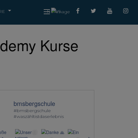
RE
NEWS
demy Kurse
bmsbergschule
#bmsbergschule
#waszähltistdaserlebnis