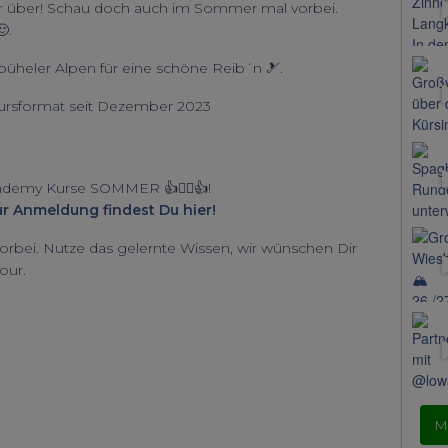
r über! Schau doch auch im Sommer mal vorbei.
.
zbüheler Alpen für eine schöne Reib´n 🎿.
Kursformat seit Dezember 2023
ademy Kurse SOMMER 👍🧗‍♂️👍!
zur Anmeldung findest Du hier!
vorbei. Nutze das gelernte Wissen, wir wünschen Dir
our.
M