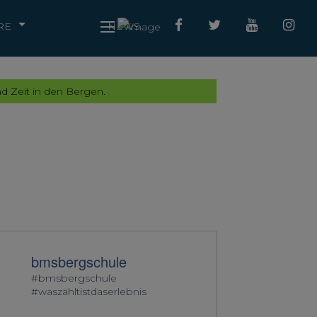
RE
NEWS
d Zeit in den Bergen.
bmsbergschule
#bmsbergschule
#waszähltistdaserlebnis