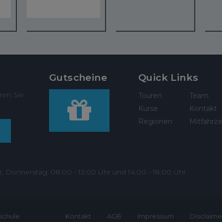
Gutscheine
Quick Links
ren Sie
Touren
Team
Kurse
Kontakt
Regionen
Mitfahrze
r, Donnerstag: 08:00 - 12:00 Uhr und 14:00 - 18:00 Uhr
schule
Kontakt
AGB
Impressum
Disclaime