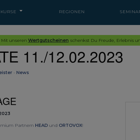
KURSE
REGIONEN
SEMINA
 Mit unseren
Wertgutscheinen
schenkst Du Freude, Erlebnis un
E 11./12.02.2023
ister
-
News
AGE
 2023
emium Partnern
HEAD
und
ORTOVOX
!