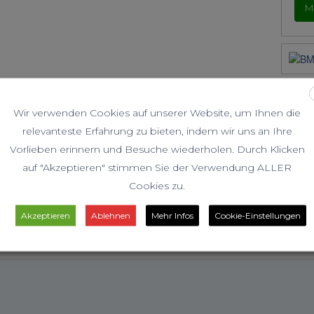
M
Wir verwenden Cookies auf unserer Website, um Ihnen die
relevanteste Erfahrung zu bieten, indem wir uns an Ihre
Vorlieben erinnern und Besuche wiederholen. Durch Klicken
auf "Akzeptieren" stimmen Sie der Verwendung ALLER
ie
RÜCKBLICK: Zillertaler Alpen –
Rück
Cookies zu.
Olperer
13.
Akzeptieren
Ablehnen
Mehr Infos
Cookie-Einstellungen
Juli 20, 2026
Juli 1