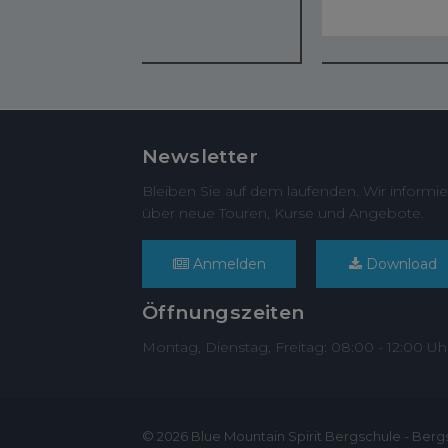
Newsletter
Bleiben Sie auf dem laufenden. Wir informie
über neue Touren, Kurse und Angebote.
Anmelden
Download
Öffnungszeiten
Montag, Dienstag, Freitag: 08:00 - 12:00 Uh
© 2026 Blue Mountain Spirit Bergschule - Berg