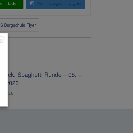
ehr laden
Auf Instagram folgen
X
blick: Spaghetti Runde – 08. –
07.2026
4, 2026