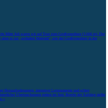
ts Mitte Juli waren wir auf Tour zum Großvenediger (3.666 m). Der
 ging es zur „weltalten Majestät“, wie der Großvenediger in der
er Herausforderungen, intensiver Lernmomente und echter
terlicher Überraschungen mitten im Juni. Bereits der Aufstieg stellte
re »