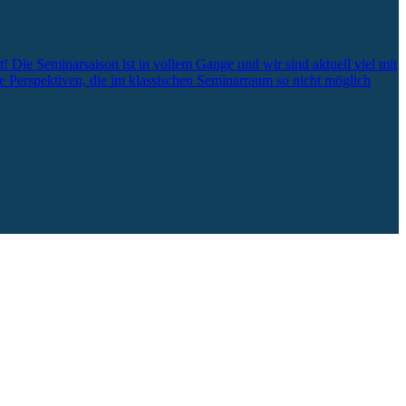
! Die Seminarsaison ist in vollem Gange und wir sind aktuell viel mit
e Perspektiven, die im klassischen Seminarraum so nicht möglich