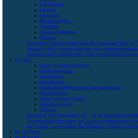
Klettersteige
Klettern
Fernreisen
Berggenuß Plus
Skitouren
Schneeschuhtouren
Freeride
Rückblick: Großvenediger über die Kürsinger Hütte 17.
höchste Gipfel Osttirols und einer der beeindruckendste
Bergwelt auch genannt wird. Trotz anspruchsvoller Pass
KURSE
Safety Academy Sommer
Hochtourenkurse
Kletterkurse
Spezialkurse
Bergwanderführer Kurse und Ausbildung
Skitourenkurse
Safety Academy Winter
Tiefschneekurse
Skikurse
Rückblick Hochtourenkurs 11. - 14.06.2026
Hochtourenk
Gemeinschaft liegt hinter uns: Unser Hochtourenkurs am T
die Gruppe vor besondere Bedingungen. Regen und Schnee
REGIONEN
SEMINARE