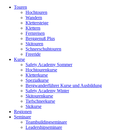
Touren
Hochtouren
Wandern
Klettersteige
Klettern
Fernreisen
Berggenuß Plus
Skitouren
Schneeschuhtouren
Freeride
Kurse
Safety Academy Sommer
Hochtourenkurse
Kletterkurse
Spezialkurse
Bergwanderführer Kurse und Ausbildung
Safety Academy Winter
Skitourenkurse
Tiefschneekurse
Skikurse
Regionen
Seminare
Teambuildingseminare
Leadershipseminare