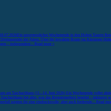
/18.07.2026
Ein unvergessliches Wochenende in den Hohen Tauern Berei
n Dreitausender der Alpen. Über die bewährte Route via Kürsinger Hütte
agen – insbesondere
... Read more »
urs am Taschachhaus (11.–14. Juni 2026) Ein Wochenende voller alpin
aschachhaus bot alles, was das Bergsteigerherz begehrt – inklusive win
fall sorgten für eine eindrucksvolle, aber auch fordernde
... Read mo