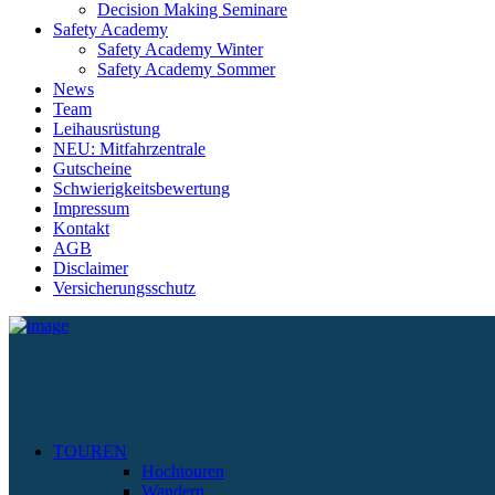
Decision Making Seminare
Safety Academy
Safety Academy Winter
Safety Academy Sommer
News
Team
Leihausrüstung
NEU: Mitfahrzentrale
Gutscheine
Schwierigkeitsbewertung
Impressum
Kontakt
AGB
Disclaimer
Versicherungsschutz
TOUREN
Hochtouren
Wandern