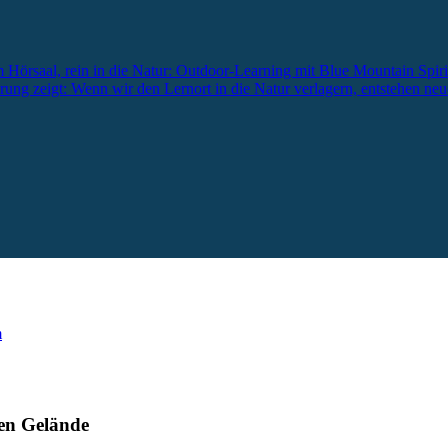
Hörsaal, rein in die Natur: Outdoor-Learning mit Blue Mountain Spirit
ng zeigt: Wenn wir den Lernort in die Natur verlagern, entstehen neu
m
nen Gelände