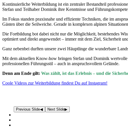
Kontinuierliche Weiterbildung ist ein zentraler Bestandteil profess
Stefan und Teilhaber Dominik ihre Kenntnisse und Führungskompetenz
Im Fokus standen praxisnahe und effiziente Techniken, die im anspruc
Gästen über die Seilweiche. Gerade in komplexen alpinen Situatione
Die Fortbildung bot dabei nicht nur die Möglichkeit, bestehendes Wis
optimiert und direkt angewendet – immer mit dem Ziel, Sicherheit und 
Ganz nebenbei durften unsere zwei Häuptlinge die wunderbare Landsc
Mit dem aktuellen Know-how bringen Stefan und Dominik wertvolle E
professionellen Führungsstil – auch in anspruchsvollem Gelände.
Denn am Ende gilt:
Was zählt, ist das Erlebnis – und die Sicherh
Coole Videos zur Weiterbildung findest Du auf Instagram!
Previous Slide
◀︎
Next Slide
▶︎