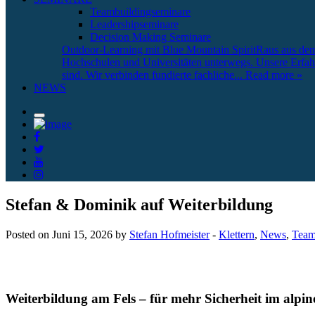
Teambuildingseminare
Leadershipseminare
Decision Making Seminare
Outdoor-Learning mit Blue Mountain Spirit
Raus aus dem 
Hochschulen und Universitäten unterwegs. Unsere Erfahru
sind. Wir verbinden fundierte fachliche
... Read more »
NEWS
Stefan & Dominik auf Weiterbildung
Posted on Juni 15, 2026 by
Stefan Hofmeister
-
Klettern
,
News
,
Tea
Weiterbildung am Fels – für mehr Sicherheit im alpi