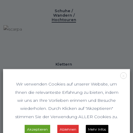
Schuhe /
Wandern /
Hochtouren
Klettern
X
Wir verwenden Cookies auf unserer Website, um
Ihnen die relevanteste Erfahrung zu bieten, indem
wir uns an Ihre Vorlieben erinnern und Besuche
wiederholen. Durch Klicken auf "Akzeptieren"
stimmen Sie der Verwendung ALLER Cookies zu.
Akzeptieren
Ablehnen
Mehr Infos