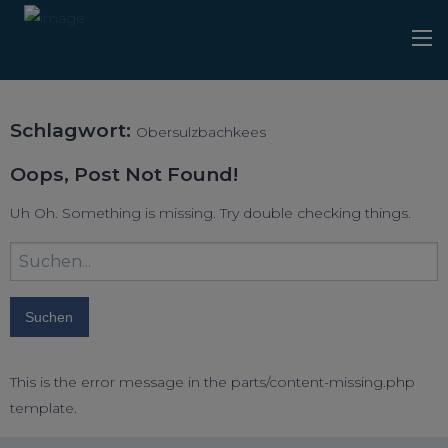
Schlagwort:
Obersulzbachkees
Oops, Post Not Found!
Uh Oh. Something is missing. Try double checking things.
Suchbegriff
eingeben:
This is the error message in the parts/content-missing.php
template.