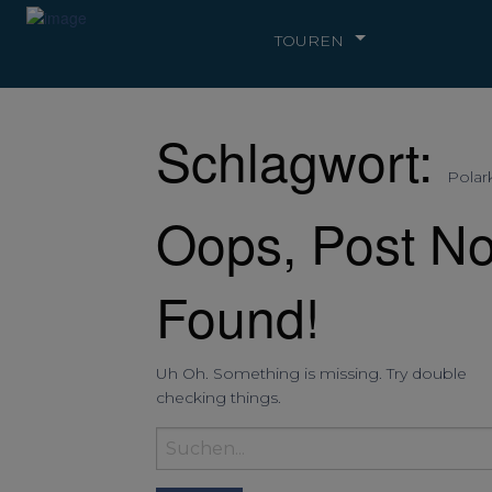
TOUREN
Schlagwort:
Polar
Oops, Post No
Found!
Uh Oh. Something is missing. Try double
checking things.
Suchbegriff
eingeben: