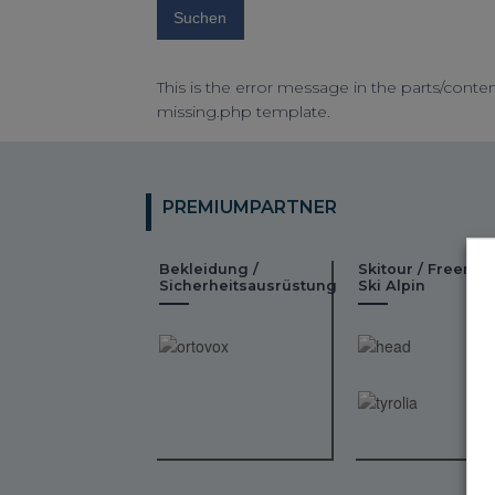
This is the error message in the parts/conten
missing.php template.
PREMIUMPARTNER
Bekleidung /
Skitour / Freeride
Sicherheitsausrüstung
Ski Alpin