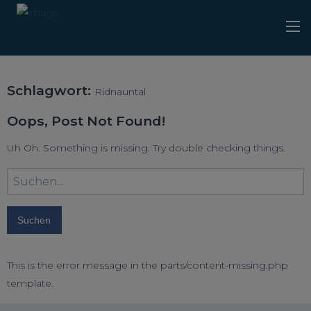
Schlagwort:
Ridnauntal
Oops, Post Not Found!
Uh Oh. Something is missing. Try double checking things.
Suchbegriff
eingeben:
This is the error message in the parts/content-missing.php
template.