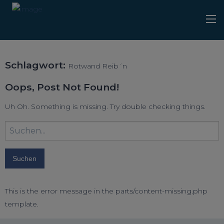
Schlagwort:
Rotwand Reib´n
Oops, Post Not Found!
Uh Oh. Something is missing. Try double checking things.
Suchbegriff
eingeben:
This is the error message in the parts/content-missing.php
template.