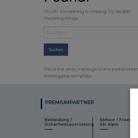
Uh Oh. Something is missing. Try double
checking things.
Suchbegriff
eingeben:
This is the error message in the parts/conten
missing.php template.
PREMIUMPARTNER
Bekleidung /
Skitour / Freeride
Sicherheitsausrüstung
Ski Alpin