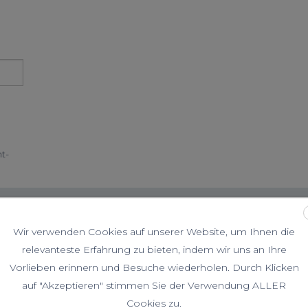
t-
Wir verwenden Cookies auf unserer Website, um Ihnen die
relevanteste Erfahrung zu bieten, indem wir uns an Ihre
Vorlieben erinnern und Besuche wiederholen. Durch Klicken
 /
Schuhe / Wandern
Klettern
/ Hochtouren
auf "Akzeptieren" stimmen Sie der Verwendung ALLER
Cookies zu.