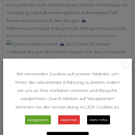
X
Wir verwenden Cookies auf unserer Website, um
Ihnen die relevanteste Erfahrung zu bieten, indem
wir uns an Ihre Vorlieben erinnern und Besuche
wiederholen. Durch Klicken auf "Akzeptieren"
stimmen Sie der Verwendung ALLER Cookies zu.
Akzeptieren
Ablehnen
Mehr Infos