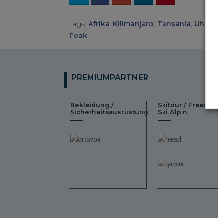
Tags:
Afrika
,
Kilimanjaro
,
Tansania
,
Uhuru
Peak
PREMIUMPARTNER
Bekleidung /
Skitour / Freeride
Sicherheitsausrüstung
Ski Alpin