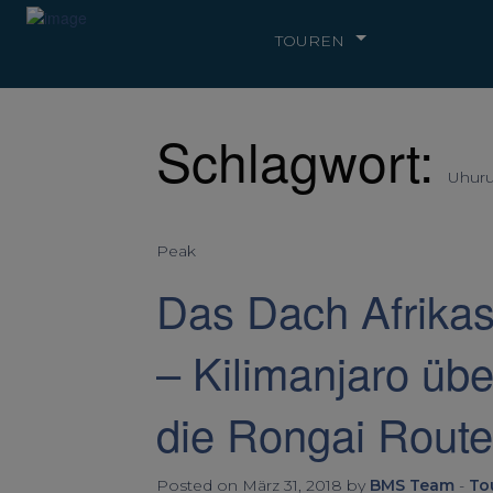
TOUREN
Schlagwort:
Uhur
Peak
Das Dach Afrika
– Kilimanjaro übe
die Rongai Route
Posted on März 31, 2018 by
BMS Team
-
To