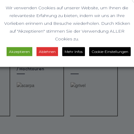
Wir verwenden Cookies auf unserer Website, um Ihnen die
relevanteste Erfahrung zu bieten, indem wir uns an Ihre
Vorlieben erinnern und Besuche wiederholen. Durch Klicken
auf "Akzeptieren" stimmen Sie der Verwendung ALLER
Cookies zu.
Akzeptieren
Ablehnen
Mehr Infos
Cookie-Einstellungen
 /
Schuhe / Wandern
Klettern
/ Hochtouren