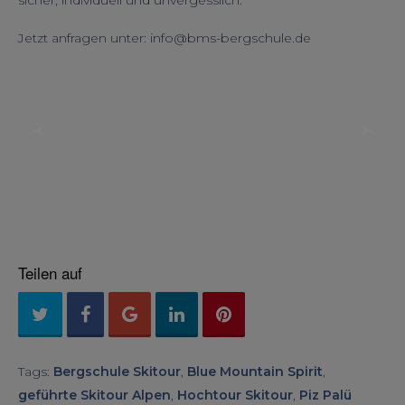
sicher, individuell und unvergesslich.
Jetzt anfragen unter: info@bms-bergschule.de
◀︎
▶︎
Previous
Next
Slide
Slide
Teilen auf
Tags:
Bergschule Skitour
,
Blue Mountain Spirit
,
geführte Skitour Alpen
,
Hochtour Skitour
,
Piz Palü