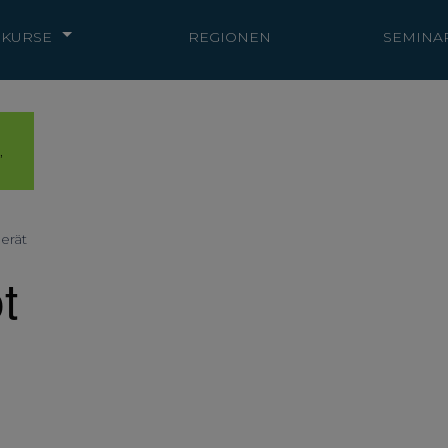
KURSE
REGIONEN
SEMINA
,
erät
t