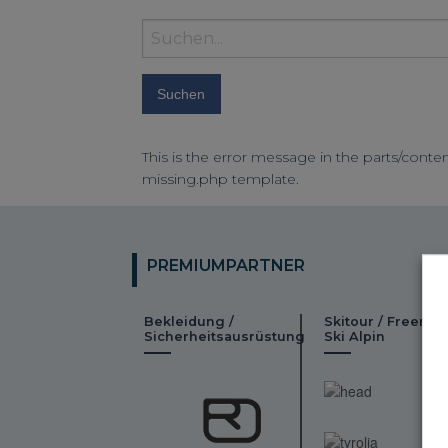
Suchbegriff
eingeben:
This is the error message in the parts/conten
missing.php template.
PREMIUMPARTNER
Bekleidung /
Skitour / Freeride
Sicherheitsausrüstung
Ski Alpin