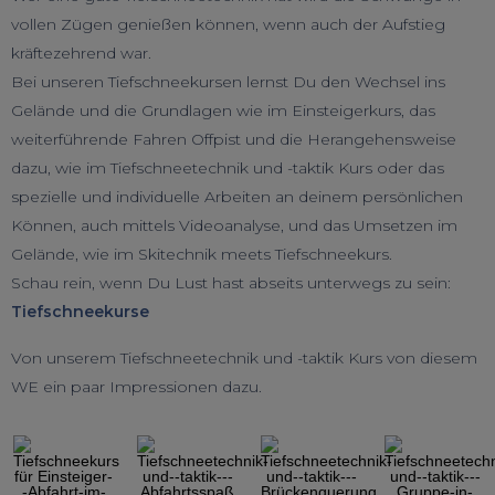
vollen Zügen genießen können, wenn auch der Aufstieg
kräftezehrend war.
Bei unseren Tiefschneekursen lernst Du den Wechsel ins
Gelände und die Grundlagen wie im Einsteigerkurs, das
weiterführende Fahren Offpist und die Herangehensweise
dazu, wie im Tiefschneetechnik und -taktik Kurs oder das
spezielle und individuelle Arbeiten an deinem persönlichen
Können, auch mittels Videoanalyse, und das Umsetzen im
Gelände, wie im Skitechnik meets Tiefschneekurs.
Schau rein, wenn Du Lust hast abseits unterwegs zu sein:
Tiefschneekurse
Von unserem Tiefschneetechnik und -taktik Kurs von diesem
WE ein paar Impressionen dazu.
◀︎
▶︎
Previous
Next
Slide
Slide