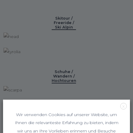
Skitour /
Freeride /
Ski Alpin
Schuhe /
Wandern /
Hochtouren
X
Wir verwenden Cookies auf unserer Website, um
Ihnen die relevanteste Erfahrung zu bieten, indem
Klettern
wir uns an Ihre Vorlieben erinnern und Besuche