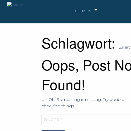
TOUREN
Schlagwort:
Zillert
Oops, Post No
Found!
Uh Oh. Something is missing. Try double
checking things.
Suchbegriff
eingeben: