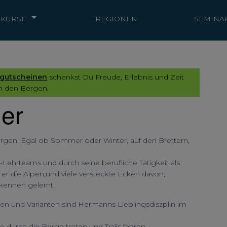
KURSE
REGIONEN
SEMINA
gutscheinen
schenkst Du Freude, Erlebnis und Zeit
n den Bergen.
er
ergen. Egal ob Sommer oder Winter, auf den Brettern,
-Lehrteams und durch seine berufliche Tätigkeit als
er die Alpen,und viele versteckte Ecken davon,
 kennen gelernt.
en und Varianten sind Hermanns Lieblingsdiszplin im
durch die Berge treten und Trails fahren.