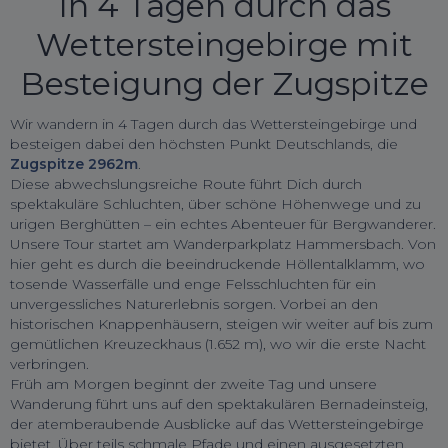
In 4 Tagen durch das
Wettersteingebirge mit
Besteigung der Zugspitze
Wir wandern in 4 Tagen durch das Wettersteingebirge und
besteigen dabei den höchsten Punkt Deutschlands, die
Zugspitze 2962m
.
Diese abwechslungsreiche Route führt Dich durch
spektakuläre Schluchten, über schöne Höhenwege und zu
urigen Berghütten – ein echtes Abenteuer für Bergwanderer.
Unsere Tour startet am Wanderparkplatz Hammersbach. Von
hier geht es durch die beeindruckende Höllentalklamm, wo
tosende Wasserfälle und enge Felsschluchten für ein
unvergessliches Naturerlebnis sorgen. Vorbei an den
historischen Knappenhäusern, steigen wir weiter auf bis zum
gemütlichen Kreuzeckhaus (1.652 m), wo wir die erste Nacht
verbringen.
Früh am Morgen beginnt der zweite Tag und unsere
Wanderung führt uns auf den spektakulären Bernadeinsteig,
der atemberaubende Ausblicke auf das Wettersteingebirge
bietet. Über teils schmale Pfade und einen ausgesetzten,