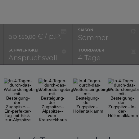
SAISON
ab
€ / p.P.
Sommer
550,00
SCHWIERIGKEIT
TOURDAUER
Anspruchsvoll
4 Tage
◀︎
▶︎
Previous
Next
Slide
Slide