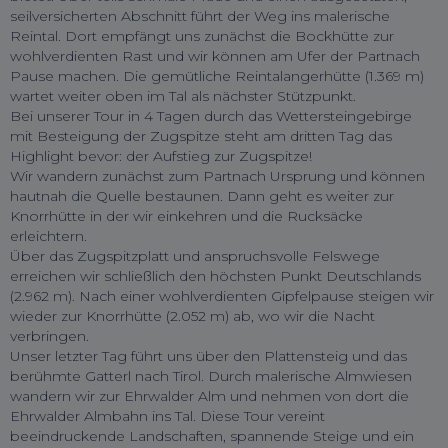
seilversicherten Abschnitt führt der Weg ins malerische
Reintal. Dort empfängt uns zunächst die Bockhütte zur
wohlverdienten Rast und wir können am Ufer der Partnach
Pause machen. Die gemütliche Reintalangerhütte (1.369 m)
wartet weiter oben im Tal als nächster Stützpunkt.
Bei unserer Tour in 4 Tagen durch das Wettersteingebirge
mit Besteigung der Zugspitze steht am dritten Tag das
Highlight bevor: der Aufstieg zur Zugspitze!
Wir wandern zunächst zum Partnach Ursprung und können
hautnah die Quelle bestaunen. Dann geht es weiter zur
Knorrhütte in der wir einkehren und die Rucksäcke
erleichtern.
Über das Zugspitzplatt und anspruchsvolle Felswege
erreichen wir schließlich den höchsten Punkt Deutschlands
(2.962 m). Nach einer wohlverdienten Gipfelpause steigen wir
wieder zur Knorrhütte (2.052 m) ab, wo wir die Nacht
verbringen.
Unser letzter Tag führt uns über den Plattensteig und das
berühmte Gatterl nach Tirol. Durch malerische Almwiesen
wandern wir zur Ehrwalder Alm und nehmen von dort die
Ehrwalder Almbahn ins Tal. Diese Tour vereint
beeindruckende Landschaften, spannende Steige und ein