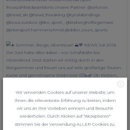
X
Wir verwenden Cookies auf unserer Website, um
Ihnen die relevanteste Erfahrung zu bieten, indem
wir uns an Ihre Vorlieben erinnern und Besuche
wiederholen. Durch Klicken auf "Akzeptieren"
stimmen Sie der Verwendung ALLER Cookies zu.