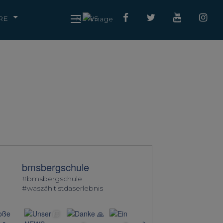
RE
NEWS
bmsbergschule
#bmsbergschule
#waszähltistdaserlebnis