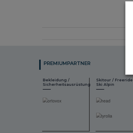
PREMIUMPARTNER
Bekleidung /
Skitour / Freeride
Sicherheitsausrüstung
Ski Alpin