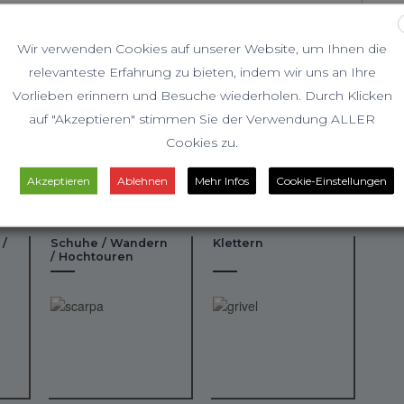
Wir verwenden Cookies auf unserer Website, um Ihnen die
relevanteste Erfahrung zu bieten, indem wir uns an Ihre
Vorlieben erinnern und Besuche wiederholen. Durch Klicken
auf "Akzeptieren" stimmen Sie der Verwendung ALLER
Cookies zu.
Akzeptieren
Ablehnen
Mehr Infos
Cookie-Einstellungen
 /
Schuhe / Wandern
Klettern
/ Hochtouren