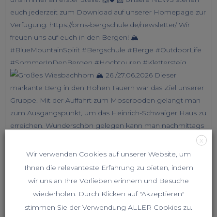
X
Wir verwenden Cookies auf unserer Website, um
Ihnen die relevanteste Erfahrung zu bieten, indem
wir uns an Ihre Vorlieben erinnern und Besuche
wiederholen. Durch Klicken auf "Akzeptieren"
stimmen Sie der Verwendung ALLER Cookies zu.