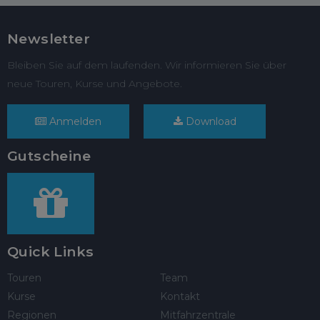
Newsletter
Bleiben Sie auf dem laufenden. Wir informieren Sie über
neue Touren, Kurse und Angebote.
Anmelden
Download
Gutscheine
Quick Links
Touren
Team
Kurse
Kontakt
Regionen
Mitfahrzentrale